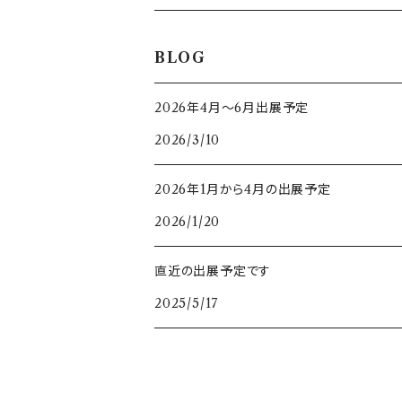
トルマリン
BLOG
バイカラートルマリン
ルビー
2026年4月～6月出展予定
2026/3/10
パライバトルマリン
サファイア
2026年1月から4月の出展予定
クロムトルマリン
モンタナサファイア
ダイヤモンド
2026/1/20
カナリートルマリン
バイカラーサファイア
ピンク
タンザナイト
直近の出展予定です
パパラチアサファイア
2025/5/17
イエロー
スピネル
ゴールドシーンサファイア
ブラック
シルキー
アレキサンドライト