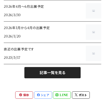
バイカラートルマリン
ルビー
2026年4月～6月出展予定
2026/3/10
パライバトルマリン
サファイア
2026年1月から4月の出展予定
クロムトルマリン
モンタナサファイア
ダイヤモンド
2026/1/20
カナリートルマリン
バイカラーサファイア
ピンク
タンザナイト
直近の出展予定です
パパラチアサファイア
2025/5/17
イエロー
スピネル
ゴールドシーンサファイア
ブラック
記事一覧を見る
シルキー
アレキサンドライト
ブラウン
キャッツアイ
ベニトアイト
保存
シェア
LINE
ポスト
デマントイドガーネット