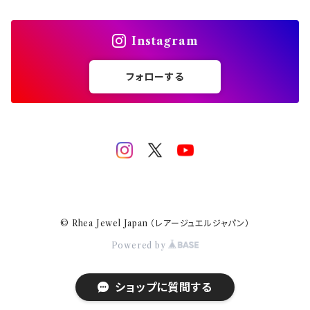
スフェーン
Instagram
エメラルド
フォローする
ジルコン
ゾイサイト
パープル
ガーネット
© Rhea Jewel Japan （レアージュエルジャパン）
バイカラー
カラーチェンジ
アクアマリン
Powered by
ピンク
ミントガーネット
サンタマリア
ショップに質問する
ラブラドライト