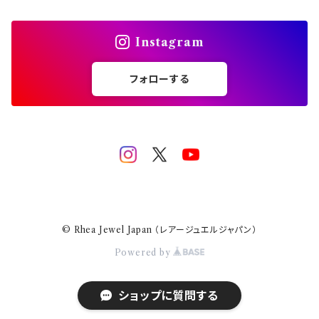
スフェーン
Instagram
エメラルド
フォローする
ジルコン
ゾイサイト
パープル
ガーネット
© Rhea Jewel Japan （レアージュエルジャパン）
バイカラー
カラーチェンジ
アクアマリン
Powered by
ピンク
ミントガーネット
サンタマリア
ショップに質問する
ラブラドライト