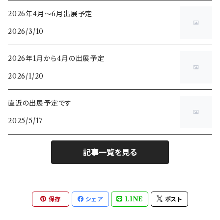
バイカラートルマリン
ルビー
2026年4月～6月出展予定
2026/3/10
パライバトルマリン
サファイア
2026年1月から4月の出展予定
クロムトルマリン
モンタナサファイア
ダイヤモンド
2026/1/20
カナリートルマリン
バイカラーサファイア
ピンク
タンザナイト
直近の出展予定です
パパラチアサファイア
2025/5/17
イエロー
スピネル
ゴールドシーンサファイア
ブラック
記事一覧を見る
シルキー
アレキサンドライト
ブラウン
キャッツアイ
ベニトアイト
保存
シェア
LINE
ポスト
デマントイドガーネット