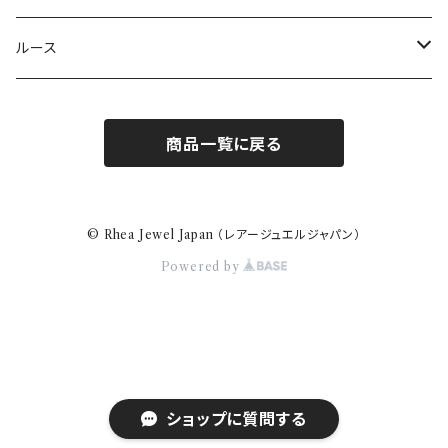
ルース
トルマリン
商品一覧に戻る
バイカラートルマリン
ルビー
パライバトルマリン
サファイア
© Rhea Jewel Japan （レアージュエルジャパン）
Powered by
クロムトルマリン
モンタナサファイア
ダイヤモンド
カナリートルマリン
バイカラーサファイア
ピンク
タンザナイト
パパラチアサファイア
イエロー
スピネル
ショップに質問する