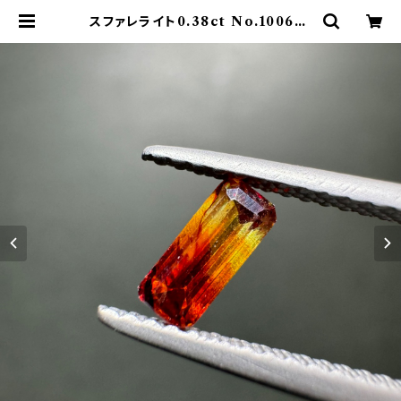
スファレライト0.38ct No.100687
| Rhea Jewel Japan （レアージュ
エルジャパン）