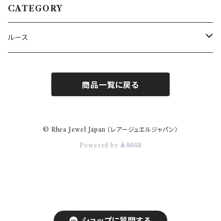
CATEGORY
ルース
トルマリン
商品一覧に戻る
バイカラートルマリン
ルビー
パライバトルマリン
サファイア
© Rhea Jewel Japan （レアージュエルジャパン）
Powered by
クロムトルマリン
モンタナサファイア
ダイヤモンド
カナリートルマリン
バイカラーサファイア
ピンク
タンザナイト
パパラチアサファイア
イエロー
スピネル
ショップに質問する