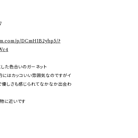
7
ram.com/p/DCmH1B2yhp5/?
Wc4
とした色合いのガーネット
的にはカッコいい雰囲気なのですがイ
で優しさも感じられてなかなか出会わ
物に近いです