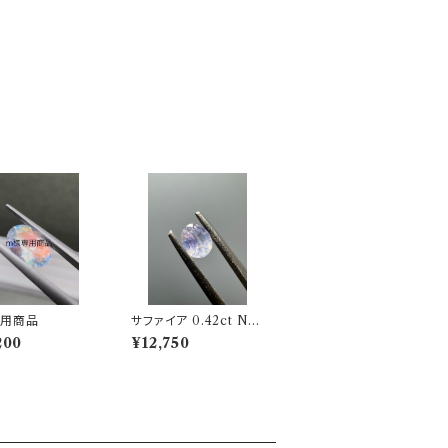
専用商品
サファイア 0.42ct No.
100504
200
¥12,750