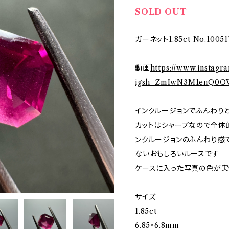
SOLD OUT
ガーネット1.85ct No.10051
動画
https://www.instag
igsh=ZmIwN3M1enQ0O
インクルージョンでふんわり
カットはシャープなので全体
ンクルージョンのふんわり感
ないおもしろいルースです
ケースに入った写真の色が実
サイズ
1.85ct
6.85×6.8mm